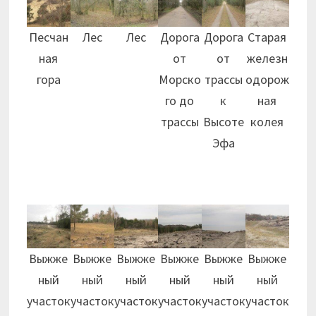
Песчан
Лес
Лес
Дорога
Дорога
Старая
ная
от
от
железн
гора
Морско
трассы
одорож
го до
к
ная
трассы
Высоте
колея
Эфа
Выжже
Выжже
Выжже
Выжже
Выжже
Выжже
ный
ный
ный
ный
ный
ный
участок
участок
участок
участок
участок
участок