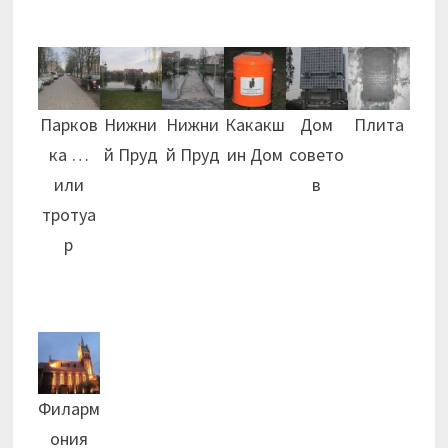
Парков
Нижни
Нижни
Какакш
Дом
Плита
ка …
й Пруд
й Пруд
ин Дом
совето
или
в
тротуа
р
Филарм
ония