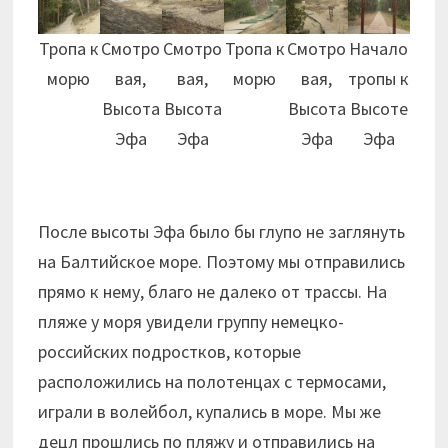
Тропа к
Смотро
Смотро
Тропа к
Смотро
Начало
морю
вая,
вая,
морю
вая,
тропы к
Высота
Высота
Высота
Высоте
Эфа
Эфа
Эфа
Эфа
После высоты Эфа было бы глупо не заглянуть
на Балтийское море. Поэтому мы отправились
прямо к нему, благо не далеко от трассы. На
пляже у моря увидели группу немецко-
российских подростков, которые
расположились на полотенцах с термосами,
играли в волейбол, купались в море. Мы же
децл прошлись по пляжу и отправились на