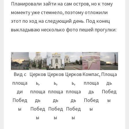
Планировали зайти на сам остров, но к тому
моменту уже стемнело, поэтому отложили
этот по ход на следующий день. Под конец
выкладываю несколько фото пешей прогулки:
Вид с
Церков
Церков
Церков
Компас,
Площа
площа
ь,
ь,
ь,
площа
дь
ди
площа
площа
площа
дь
Побед
Побед
дь
дь
дь
Побед
ы
ы
Побед
Побед
Побед
ы
ы
ы
ы