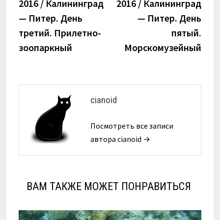
запись:
запи
2016 / Калининград
2016 / Калининград
по
— Питер. День
— Питер. День
записям
третий. Прилетно-
пятый.
зоопаркный
Морскомузейный
cianoid
Посмотреть все записи
автора cianoid →
ВАМ ТАКЖЕ МОЖЕТ ПОНРАВИТЬСЯ