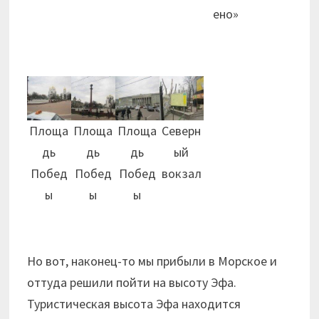
ено»
Площа
Площа
Площа
Северн
дь
дь
дь
ый
Побед
Побед
Побед
вокзал
ы
ы
ы
Но вот, наконец-то мы прибыли в Морское и
оттуда решили пойти на высоту Эфа.
Туристическая высота Эфа находится