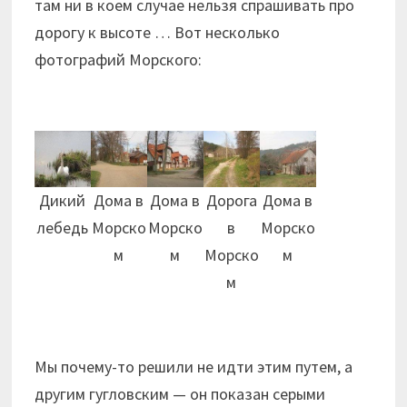
там ни в коем случае нельзя спрашивать про
дорогу к высоте … Вот несколько
фотографий Морского:
Дикий
Дома в
Дома в
Дорога
Дома в
лебедь
Морско
Морско
в
Морско
м
м
Морско
м
м
Мы почему-то решили не идти этим путем, а
другим гугловским — он показан серыми