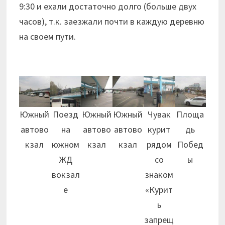
9:30 и ехали достаточно долго (больше двух
часов), т.к. заезжали почти в каждую деревню
на своем пути.
Южный
Поезд
Южный
Южный
Чувак
Площа
автово
на
автово
автово
курит
дь
кзал
южном
кзал
кзал
рядом
Побед
ЖД
со
ы
вокзал
знаком
е
«Курит
ь
запрещ