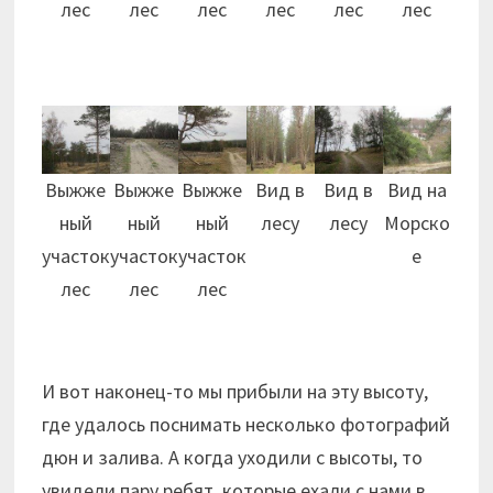
лес
лес
лес
лес
лес
лес
Выжже
Выжже
Выжже
Вид в
Вид в
Вид на
ный
ный
ный
лесу
лесу
Морско
участок
участок
участок
е
лес
лес
лес
И вот наконец-то мы прибыли на эту высоту,
где удалось поснимать несколько фотографий
дюн и залива. А когда уходили с высоты, то
увидели пару ребят, которые ехали с нами в