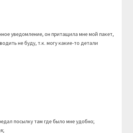
нное уведомление, он притащила мне мой пакет,
одить не буду, т.к. могу какие-то детали
ередал посылку там где было мне удобно;
я;