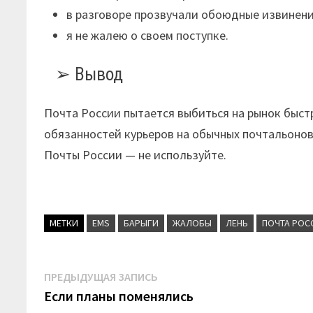
в разговоре прозвучали обоюдные извинени
я не жалею о своем поступке.
Вывод
Почта России пытается выбиться на рынок быстр
обязанностей курьеров на обычных почтальонов,
Почты России — не используйте.
МЕТКИ
EMS
БАРЫГИ
ЖАЛОБЫ
ЛЕНЬ
ПОЧТА РОС
Навигация
Предыдущая
ПРЕДЫДУЩАЯ ЗАПИСЬ
запись:
Если планы поменялись
по