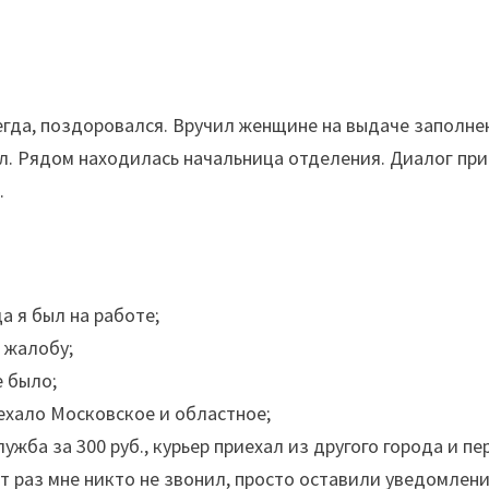
сегда, поздоровался. Вручил женщине на выдаче заполне
ел. Рядом находилась начальница отделения. Диалог прив
.
а я был на работе;
л жалобу;
е было;
ехало Московское и областное;
ужба за 300 руб., курьер приехал из другого города и п
от раз мне никто не звонил, просто оставили уведомлени