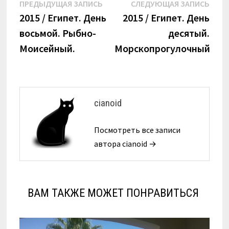
Навигация
Предыдущая
Сле
ПРЕДЫДУЩАЯ ЗАПИСЬ
СЛЕДУЮЩАЯ ЗАПИСЬ
запись:
запи
2015 / Египет. День
2015 / Египет. День
по
восьмой. Рыбно-
десятый.
записям
Моисейный.
Морскопрогулочный.
cianoid
Посмотреть все записи
автора cianoid →
ВАМ ТАКЖЕ МОЖЕТ ПОНРАВИТЬСЯ