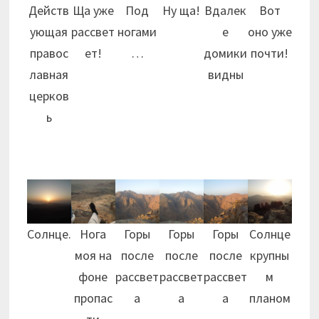
Действ
Ща уже
Под
Ну ща!
Вдалек
Вот
ующая
рассвет
ногами
е
оно уже
правос
ет!
…
домики
почти!
лавная
видны
церков
ь
Солнце.
Нога
Горы
Горы
Горы
Солнце
моя на
после
после
после
крупны
фоне
рассвет
рассвет
рассвет
м
пропас
а
а
а
планом