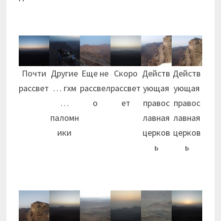
Почти
Другие
Еще не
Скоро
Действ
Действ
рассвет
… гхм
рассвел
рассвет
ующая
ующая
…
о
ет
правос
правос
паломн
лавная
лавная
ики
церков
церков
ь
ь