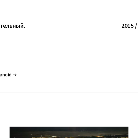
ательный.
2015 
ianoid →