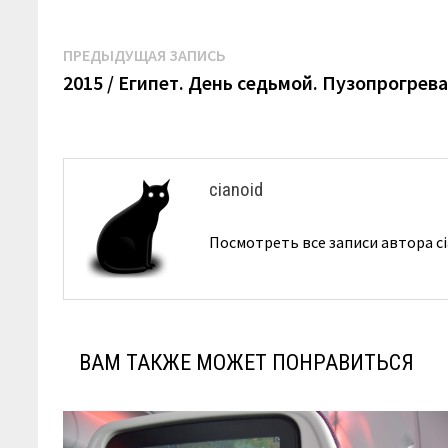
Навигация
Предыдущая
ПРЕДЫДУЩАЯ ЗАПИСЬ
запись:
2015 / Египет. День седьмой. Пузопрогрев
по
записям
cianoid
Посмотреть все записи автора c
ВАМ ТАКЖЕ МОЖЕТ ПОНРАВИТЬСЯ