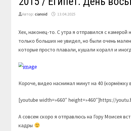
2015 / Египет. День во
Автор:
cianoid
13.04.2025
Хех, наконец-то. С утра я отправился с камерой 
только больших не увидел, но были очень мален
которые просто плавали, кушали коралл и иногд
Короче, видео наснимал минут на 40 (кормёжку 
[youtube width=»660″ height=»460″]https://youtu.
А совсем скоро я отправлюсь на Гору Моисея вс
кадры