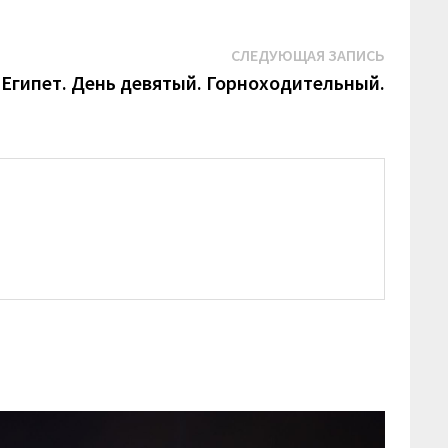
Следую
СЛЕДУЮЩАЯ ЗАПИСЬ
запись:
/ Египет. День девятый. Горноходительный.