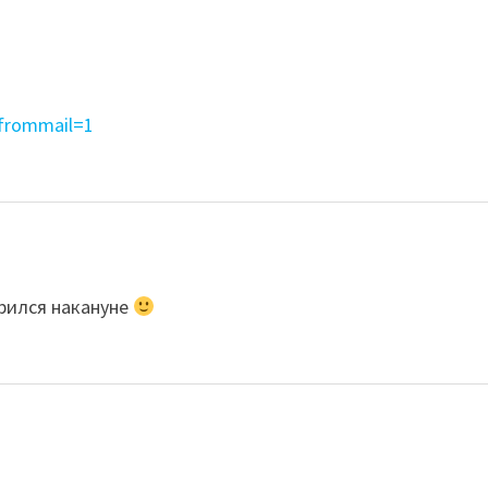
?frommail=1
брился накануне