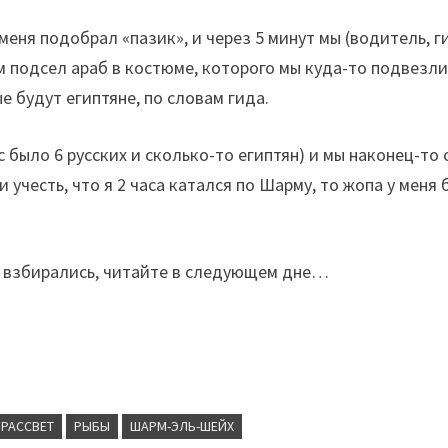
меня подобрал «пазик», и через 5 минут мы (водитель, ги
м подсел араб в костюме, которого мы куда-то подвезл
е будут египтяне, по словам гида.
было 6 русских и сколько-то египтян) и мы наконец-то 
 учесть, что я 2 часа катался по Шарму, то жопа у меня
ак взбирались, читайте в следующем дне…
РАССВЕТ
РЫБЫ
ШАРМ-ЭЛЬ-ШЕЙХ