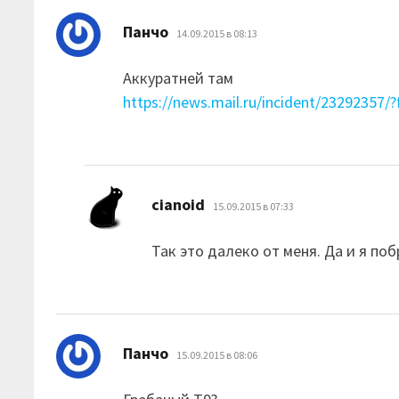
:
Панчо
14.09.2015 в 08:13
Аккуратней там
https://news.mail.ru/incident/23292357/
:
cianoid
15.09.2015 в 07:33
Так это далеко от меня. Да и я по
:
Панчо
15.09.2015 в 08:06