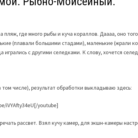
сьмой. Рыбно-Моисейный.
на пляж, где много рыбы и куча кораллов. Даааа, оно тог
ькие (плавали большими стадами), маленькие (жрали ко
а игрались с другими селедками. К слову, хочется селе
в том числе), результат обработки выкладываю здесь:
be/iVYAfty34eU[/youtube]
тречать рассвет. Взял кучу камер, для экшн-камеры наст