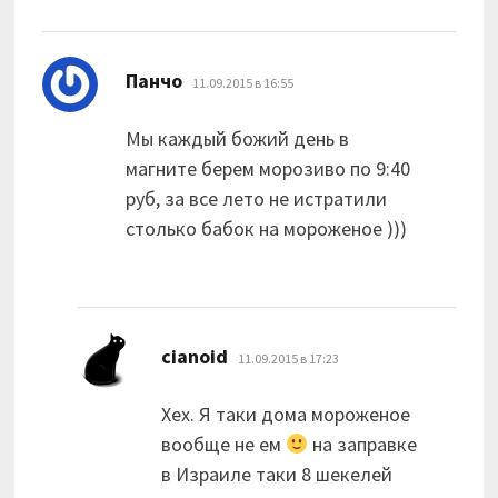
:
Панчо
11.09.2015 в 16:55
Мы каждый божий день в
магните берем морозиво по 9:40
руб, за все лето не истратили
столько бабок на мороженое )))
:
cianoid
11.09.2015 в 17:23
Хех. Я таки дома мороженое
вообще не ем
на заправке
в Израиле таки 8 шекелей