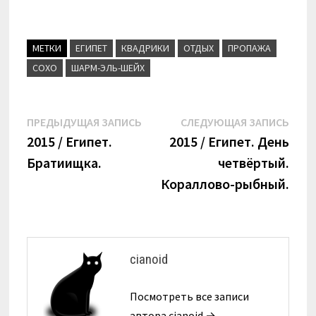
МЕТКИ
ЕГИПЕТ
КВАДРИКИ
ОТДЫХ
ПРОПАЖА
СОХО
ШАРМ-ЭЛЬ-ШЕЙХ
Навигация
Предыдущая
Сле
ПРЕДЫДУЩАЯ ЗАПИСЬ
СЛЕДУЮЩАЯ ЗАПИСЬ
запись:
запи
2015 / Египет.
2015 / Египет. День
по
Братиищка.
четвёртый.
записям
Кораллово-рыбный.
cianoid
Посмотреть все записи
автора cianoid →