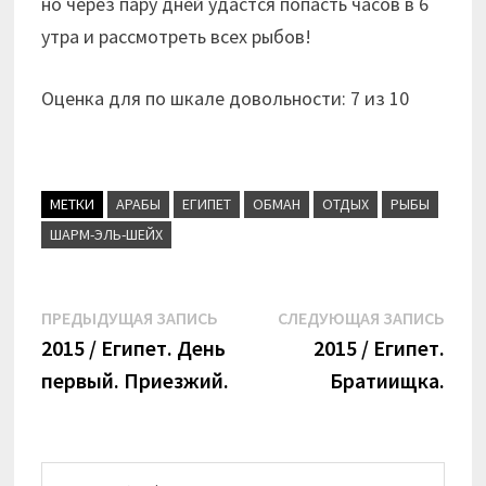
но через пару дней удастся попасть часов в 6
утра и рассмотреть всех рыбов!
Оценка для по шкале довольности: 7 из 10
МЕТКИ
АРАБЫ
ЕГИПЕТ
ОБМАН
ОТДЫХ
РЫБЫ
ШАРМ-ЭЛЬ-ШЕЙХ
Навигация
Предыдущая
Сле
ПРЕДЫДУЩАЯ ЗАПИСЬ
СЛЕДУЮЩАЯ ЗАПИСЬ
запись:
запи
2015 / Египет. День
2015 / Египет.
по
первый. Приезжий.
Братиищка.
записям