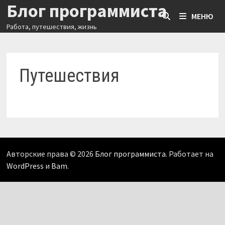
Блог программиста
Перейти
МЕНЮ
к
Работа, путешествия, жизнь
содержимому
Путешествия
Авторские права © 2026
Блог программиста
. Работает на
WordPress
и
Bam
.